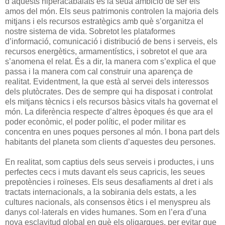
d’aquests hiperacabalats és la seua ambició de ser els
amos del món. Els seus patrimonis controlen la majoria dels
mitjans i els recursos estratègics amb què s’organitza el
nostre sistema de vida. Sobretot les plataformes
d’informació, comunicació i distribució de bens i serveis, els
recursos energètics, armamentístics, i sobretot el que ara
s’anomena el relat. És a dir, la manera com s’explica el que
passa i la manera com cal construir una aparença de
realitat. Evidentment, la que està al servei dels interessos
dels plutòcrates. Des de sempre qui ha disposat i controlat
els mitjans tècnics i els recursos bàsics vitals ha governat el
món. La diferència respecte d’altres èpoques és que ara el
poder econòmic, el poder polític, el poder militar es
concentra en unes poques persones al món. I bona part dels
habitants del planeta som clients d’aquestes deu persones.
En realitat, som captius dels seus serveis i productes, i uns
perfectes cecs i muts davant els seus capricis, les seues
prepotències i roïneses. Els seus desafiaments al dret i als
tractats internacionals, a la sobirania dels estats, a les
cultures nacionals, als consensos ètics i el menyspreu als
danys col·laterals en vides humanes. Som en l’era d’una
nova esclavitud global en què els oligarques, per evitar que