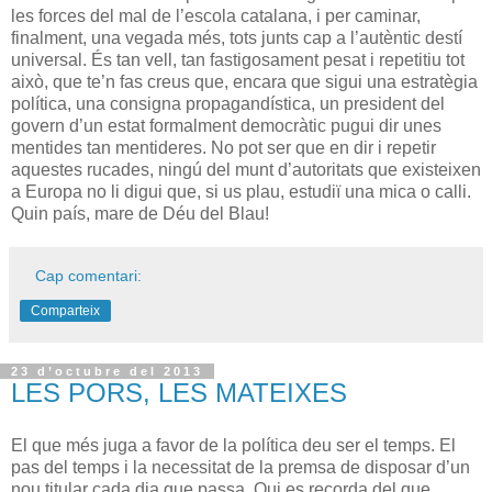
les forces del mal de l’escola catalana, i per caminar,
finalment, una vegada més, tots junts cap a l’autèntic destí
universal. És tan vell, tan fastigosament pesat i repetitiu tot
això, que te’n fas creus que, encara que sigui una estratègia
política, una consigna propagandística, un president del
govern d’un estat formalment democràtic pugui dir unes
mentides tan mentideres. No pot ser que en dir i repetir
aquestes rucades, ningú del munt d’autoritats que existeixen
a Europa no li digui que, si us plau, estudiï una mica o calli.
Quin país, mare de Déu del Blau!
Cap comentari:
Comparteix
23 d’octubre del 2013
LES PORS, LES MATEIXES
El que més juga a favor de la política deu ser el temps. El
pas del temps i la necessitat de la premsa de disposar d’un
nou titular cada dia que passa. Qui es recorda del que