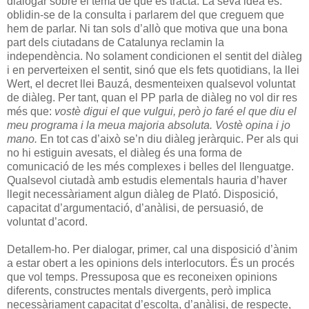
dialogar sobre el tema de què es tracta. La seva idea és:
oblidin-se de la consulta i parlarem del que creguem que
hem de parlar. Ni tan sols d’allò que motiva que una bona
part dels ciutadans de Catalunya reclamin la
independència. No solament condicionen el sentit del diàleg
i en perverteixen el sentit, sinó que els fets quotidians, la llei
Wert, el decret llei Bauzá, desmenteixen qualsevol voluntat
de diàleg. Per tant, quan el PP parla de diàleg no vol dir res
més que:
vostè digui el que vulgui, però jo faré el que diu el
meu programa i la meua majoria absoluta. Vostè opina i jo
mano.
En tot cas d’això se’n diu diàleg jeràrquic. Per als qui
no hi estiguin avesats, el diàleg és una forma de
comunicació de les més complexes i belles del llenguatge.
Qualsevol ciutadà amb estudis elementals hauria d’haver
llegit necessàriament algun diàleg de Plató. Disposició,
capacitat d’argumentació, d’anàlisi, de persuasió, de
voluntat d’acord.
Detallem-ho. Per dialogar, primer, cal una disposició d’ànim
a estar obert a les opinions dels interlocutors. És un procés
que vol temps. Pressuposa que es reconeixen opinions
diferents, constructes mentals divergents, però implica
necessàriament capacitat d’escolta, d’anàlisi, de respecte,