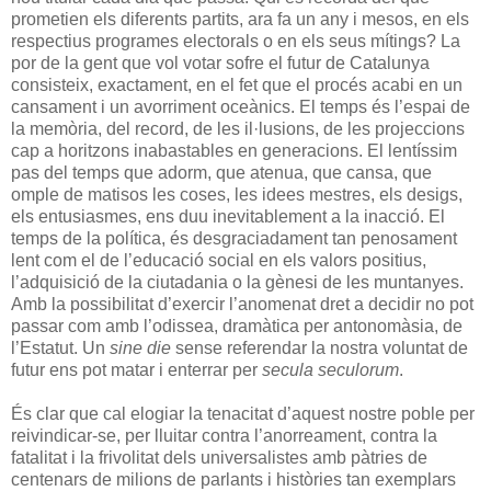
prometien els diferents partits, ara fa un any i mesos, en els
respectius programes electorals o en els seus mítings? La
por de la gent que vol votar sofre el futur de Catalunya
consisteix, exactament, en el fet que el procés acabi en un
cansament i un avorriment oceànics. El temps és l’espai de
la memòria, del record, de les il·lusions, de les projeccions
cap a horitzons inabastables en generacions. El lentíssim
pas del temps que adorm, que atenua, que cansa, que
omple de matisos les coses, les idees mestres, els desigs,
els entusiasmes, ens duu inevitablement a la inacció. El
temps de la política, és desgraciadament tan penosament
lent com el de l’educació social en els valors positius,
l’adquisició de la ciutadania o la gènesi de les muntanyes.
Amb la possibilitat d’exercir l’anomenat dret a decidir no pot
passar com amb l’odissea, dramàtica per antonomàsia, de
l’Estatut. Un
sine die
sense referendar la nostra voluntat de
futur ens pot matar i enterrar per
secula seculorum
.
És clar que cal elogiar la tenacitat d’aquest nostre poble per
reivindicar-se, per lluitar contra l’anorreament, contra la
fatalitat i la frivolitat dels universalistes amb pàtries de
centenars de milions de parlants i històries tan exemplars