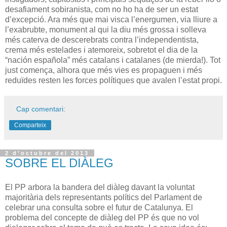
desafiament sobiranista, com no ho ha de ser un estat
d’excepció. Ara més que mai visca l’energumen, via lliure a
l’exabrubte, monument al qui la diu més grossa i solleva
més caterva de descerebrats contra l’independentista,
crema més estelades i atemoreix, sobretot el dia de la
“nación española” més catalans i catalanes (de mierda!). Tot
just comença, alhora que més vies es propaguen i més
reduïdes resten les forces polítiques que avalen l’estat propi.
Cap comentari:
Comparteix
2 d’octubre del 2013
SOBRE EL DIÀLEG
El PP arbora la bandera del diàleg davant la voluntat
majoritària dels representants polítics del Parlament de
celebrar una consulta sobre el futur de Catalunya. El
problema del concepte de diàleg del PP és que no vol