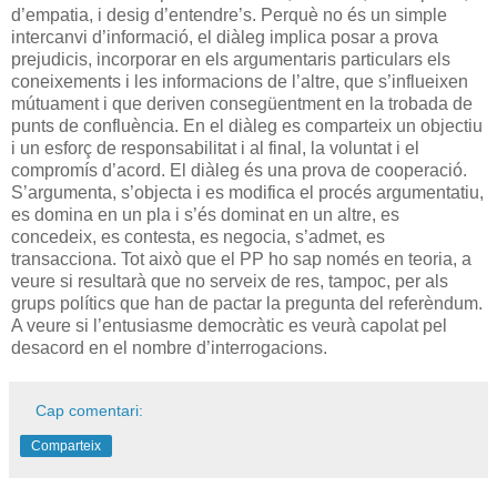
d’empatia, i desig d’entendre’s. Perquè no és un simple
intercanvi d’informació, el diàleg implica posar a prova
prejudicis, incorporar en els argumentaris particulars els
coneixements i les informacions de l’altre, que s’influeixen
mútuament i que deriven consegüentment en la trobada de
punts de confluència. En el diàleg es comparteix un objectiu
i un esforç de responsabilitat i al final, la voluntat i el
compromís d’acord. El diàleg és una prova de cooperació.
S’argumenta, s’objecta i es modifica el procés argumentatiu,
es domina en un pla i s’és dominat en un altre, es
concedeix, es contesta, es negocia, s’admet, es
transacciona. Tot això que el PP ho sap només en teoria, a
veure si resultarà que no serveix de res, tampoc, per als
grups polítics que han de pactar la pregunta del referèndum.
A veure si l’entusiasme democràtic es veurà capolat pel
desacord en el nombre d’interrogacions.
Cap comentari:
Comparteix