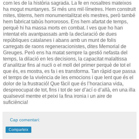
com les de la història sagrada. La fe en nosaltres mateixos
ha mogut muntanyes. Si més uns mil·límetres. Hem construït
mites, tòtems, hem monumentalitzat els mestres, però també
hem fabricat tabús horrorosos. Ens hem afartat de temps,
perquè hi ha massa morts en combat. I ves que ho han
intentat els avantpassats amb la declaració de dues
repúbliques catalanes i abans amb un munt de folis
carregats de raons regeneracionistes, dites Memorial de
Greuges. Però ens ha matat sempre la gestió nefasta del
temps, la dilació en les decisions, la capacitat malaltissa
d’analitzar fins al nucli o el moll del primer perquè de tot el
que és, es mostra, es fa i es transforma. Tan ràpid que passa
el temps de la vivència de les emocions i que lent que és el
dolor de la frustració! Que fàcil que és l’horaciana vida,
despreocupat de tot, fins i tot de ser d’ací o d’allà, en una illa
qualsevol mentre et peixi la fina ironia i un aire de
suficiència!
Cap comentari:
Comparteix