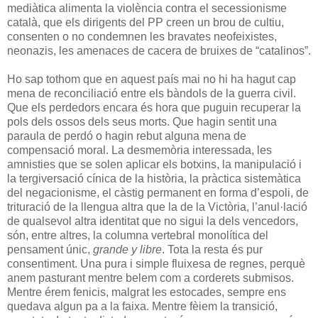
mediàtica alimenta la violència contra el secessionisme
català, que els dirigents del PP creen un brou de cultiu,
consenten o no condemnen les bravates neofeixistes,
neonazis, les amenaces de cacera de bruixes de “catalinos”.
Ho sap tothom que en aquest país mai no hi ha hagut cap
mena de reconciliació entre els bàndols de la guerra civil.
Que els perdedors encara és hora que puguin recuperar la
pols dels ossos dels seus morts. Que hagin sentit una
paraula de perdó o hagin rebut alguna mena de
compensació moral. La desmemòria interessada, les
amnisties que se solen aplicar els botxins, la manipulació i
la tergiversació cínica de la història, la pràctica sistemàtica
del negacionisme, el càstig permanent en forma d’espoli, de
trituració de la llengua altra que la de la Victòria, l’anul·lació
de qualsevol altra identitat que no sigui la dels vencedors,
són, entre altres, la columna vertebral monolítica del
pensament únic,
grande y libre
. Tota la resta és pur
consentiment. Una pura i simple fluixesa de regnes, perquè
anem pasturant mentre belem com a corderets submisos.
Mentre érem fenicis, malgrat les estocades, sempre ens
quedava algun pa a la faixa. Mentre fèiem la transició,