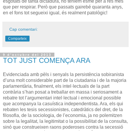
esgotats de tanta dictadura, no teníem esme per a res més
que per respirar. Però que passats gairebé quaranta anys,
en el fons tot segueixi igual, és realment patològic!
Cap comentari:
Comparteix
9 d’octubre del 2013
TOT JUST COMENÇA ARA
Evidenciada amb pèls i senyals la persistència sobiranista
d’una molt considerable part de la ciutadania i de la majoria
parlamentària, finalment, els intel·lectuals de la part
contrària s’han posat a treballar en massa i seriosament a
rebatre tot l’argumentari intel·lectual i emocional possible
que acompanya la casuística independentista. Ara, els qui
rebaten les tesis secessionistes, catedràtics del dret, de la
filosofia, de la sociologia, de l’economia, ja no polemitzen
sobre la legalitat, la legitimitat o la possibilitat de la consulta,
sinó que construeixen raons poderoses contra la secessió