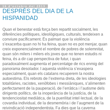
16 d’octubre del 2013
DESPRÈS DEL DIA DE LA
HISPANIDAD
Quan el benestar està força ben repartit socialment, les
diferències polítiques, ideològiques, culturals, tendeixen a
conviure pacíficament. És palmari que la violència
s’exacerba quan no hi ha feina, quan no es pot menjar, quan
creix exponencialment el nombre de pobres de solemnitat,
quan són milers i milers els joves que no tenen estudis ni
feina, és a dir cap perspectiva de futur, i quan
paradoxalment augmenta el percentatge de rics enmig del
panorama desolador. I aquesta violència s’exaspera
especialment, quan els catalans recuperem la nostra
autoestima. Els rebrots de l’extrema dreta, de les ideologies
totalitàries, racistes, xenòfobes i messiàniques, s’alimenten
perfectament de la pauperació, de l’erràtica i l’autisme dels
dirigents polítics, de la inoperància de la justícia, de la
tendenciositat mediàtica, de la puerilitat intel·lectual, de la
covardia individual, de la desmemòria i de l’augment de la
reivindicació independentista. Fa dies que la caverna