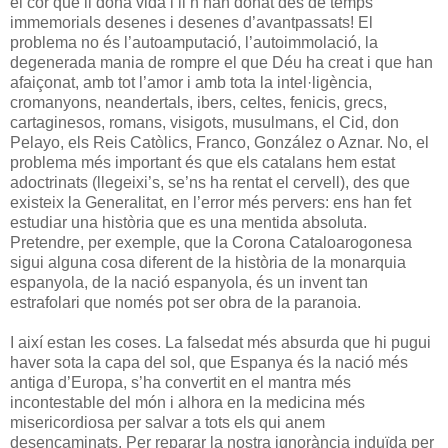
el cor que li dóna vida i li n’han donat des de temps
immemorials desenes i desenes d’avantpassats! El
problema no és l’autoamputació, l’autoimmolació, la
degenerada mania de rompre el que Déu ha creat i que han
afaiçonat, amb tot l’amor i amb tota la intel·ligència,
cromanyons, neandertals, ibers, celtes, fenicis, grecs,
cartaginesos, romans, visigots, musulmans, el Cid, don
Pelayo, els Reis Catòlics, Franco, González o Aznar. No, el
problema més important és que els catalans hem estat
adoctrinats (llegeixi’s, se’ns ha rentat el cervell), des que
existeix la Generalitat, en l’error més pervers: ens han fet
estudiar una història que es una mentida absoluta.
Pretendre, per exemple, que la Corona Cataloarogonesa
sigui alguna cosa diferent de la història de la monarquia
espanyola, de la nació espanyola, és un invent tan
estrafolari que només pot ser obra de la paranoia.
I així estan les coses. La falsedat més absurda que hi pugui
haver sota la capa del sol, que Espanya és la nació més
antiga d’Europa, s’ha convertit en el mantra més
incontestable del món i alhora en la medicina més
misericordiosa per salvar a tots els qui anem
desencaminats. Per reparar la nostra ignorància induïda per