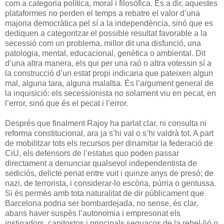
com a categoria política, moral i filosòfica. És a dir, aquestes
plataformes no perden el temps a rebatre el valor d’una
majoria democràtica pel sí a la independència, sinó que es
dediquen a categoritzar el possible resultat favorable a la
secessió com un problema, millor dit una disfunció, una
patologia, mental, educacional, genètica o ambiental. Dit
d’una altra manera, els qui per una raó o altra votessin sí a
la construcció d’un estat propi indicaria que pateixen algun
mal, alguna tara, alguna malaltia. És l’argument general de
la inquisició: els secessionista no solament viu en pecat, en
l’error, sinó que és el pecat i l’error.
Després que finalment Rajoy ha parlat clar, ni consulta ni
reforma constitucional, ara ja s’hi val o s’hi valdrà tot. A part
de mobilitzar tots els recursos per dinamitar la federació de
CiU, els defensors de l’estatus quo poden passar
directament a denunciar qualsevol independentista de
sediciós, delicte penat entre vuit i quinze anys de presó; de
nazi, de terrorista, i considerar-lo escòria, púrria o gentussa.
Si és permès amb tota naturalitat de dir públicament que
Barcelona podria ser bombardejada, no sense, és clar,
abans haver suspès l’autonomia i empresonat els
instigadors, capitostos i principals sequaços de la rebel·lió o