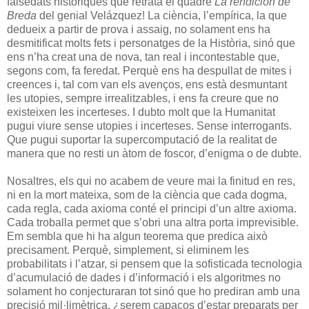
falsedats històriques que retrata el quadre
La rendición de
Breda
del genial Velázquez! La ciència, l’empírica, la que
dedueix a partir de prova i assaig, no solament ens ha
desmitificat molts fets i personatges de la Història, sinó que
ens n’ha creat una de nova, tan real i incontestable que,
segons com, fa feredat. Perquè ens ha despullat de mites i
creences i, tal com van els avenços, ens està desmuntant
les utopies, sempre irrealitzables, i ens fa creure que no
existeixen les incerteses. I dubto molt que la Humanitat
pugui viure sense utopies i incerteses. Sense interrogants.
Que pugui suportar la supercomputació de la realitat de
manera que no resti un àtom de foscor, d’enigma o de dubte.
Nosaltres, els qui no acabem de veure mai la finitud en res,
ni en la mort mateixa, som de la ciència que cada dogma,
cada regla, cada axioma conté el principi d’un altre axioma.
Cada troballa permet que s’obri una altra porta imprevisible.
Em sembla que hi ha algun teorema que predica això
precisament. Perquè, simplement, si eliminem les
probabilitats i l’atzar, si pensem que la sofisticada tecnologia
d’acumulació de dades i d’informació i els algoritmes no
solament ho conjecturaran tot sinó que ho prediran amb una
precisió mil·limètrica, ¿serem capaços d’estar preparats per