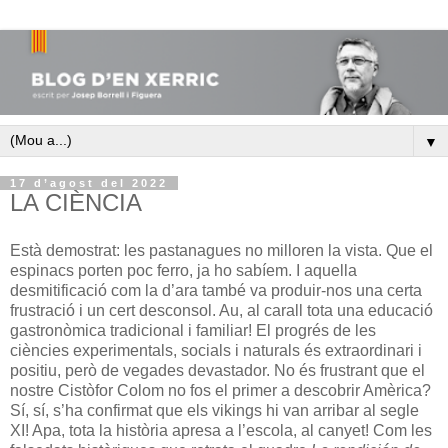
▼
17 d’agost del 2022
LA CIÈNCIA
Està demostrat: les pastanagues no milloren la vista. Que el
espinacs porten poc ferro, ja ho sabíem. I aquella
desmitificació com la d’ara també va produir-nos una certa
frustració i un cert desconsol. Au, al carall tota una educació
gastronòmica tradicional i familiar! El progrés de les
ciències experimentals, socials i naturals és extraordinari i
positiu, però de vegades devastador. No és frustrant que el
nostre Cistòfor Colom no fos el primer a descobrir Amèrica?
Sí, sí, s’ha confirmat que els vikings hi van arribar al segle
XI! Apa, tota la història apresa a l’escola, al canyet! Com les